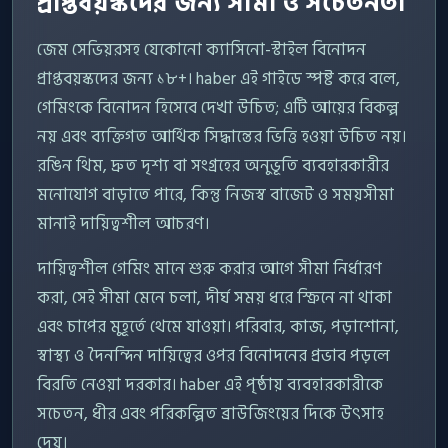
প্রাপ্তবয়স্কদের জন্য সীমা ও সচেতনতা
জেম সেভিয়রসহ যেকোনো ক্যাসিনো-স্টাইল বিনোদন
প্রাপ্তবয়স্কদের জন্য ১৮+। haber এই গাইডে স্পষ্ট করে বলে,
গেমিংকে বিনোদন হিসেবে দেখা উচিত; এটি আয়ের বিকল্প
নয় এবং ব্যক্তিগত আর্থিক সিদ্ধান্তের ভিত্তি হওয়া উচিত নয়।
রঙিন থিম, দ্রুত দৃশ্য বা সংগ্রহের অনুভূতি ব্যবহারকারীর
মনোযোগ বাড়াতে পারে, কিন্তু নিজস্ব বাজেট ও সময়সীমা
মানাই দায়িত্বশীল আচরণ।
দায়িত্বশীল গেমিং মানে শুরু করার আগে সীমা নির্ধারণ
করা, সেই সীমা মেনে চলা, দীর্ঘ সময় ধরে স্ক্রিনে না থাকা
এবং চাপের মুহূর্তে থেমে যাওয়া। পরিবার, কাজ, পড়াশোনা,
স্বাস্থ্য ও দৈনন্দিন দায়িত্বের ওপর বিনোদনের প্রভাব পড়লে
বিরতি নেওয়া দরকার। haber এই পৃষ্ঠায় ব্যবহারকারীকে
সচেতন, ধীর এবং পরিকল্পিত ব্রাউজিংয়ের দিকে উৎসাহ
দেয়।