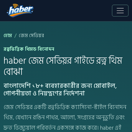
হোম
জেম সেভিয়র
রত্নভিত্তিক থিমড বিনোদন
haber জেম সেভিয়র গাইডে রত্ন থিম
বোঝা
বাংলাদেশি ১৮+ ব্যবহারকারীর জন্য মোবাইল,
গোপনীয়তা ও নিয়ন্ত্রণের নির্দেশনা
জেম সেভিয়র একটি রত্নভিত্তিক ক্যাসিনো-স্টাইল বিনোদন
থিম, যেখানে রঙিন পাথর, আলো, সংগ্রহের অনুভূতি এবং
দ্রুত ভিজ্যুয়াল পরিবর্তন একসঙ্গে কাজ করে। haber এই