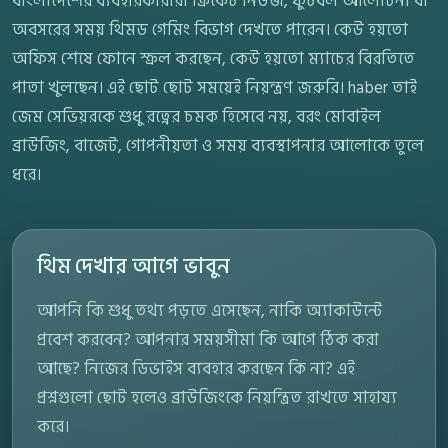
বাংলাদেশের ব্যবহারকারীরা ক্রিকেট নিউজ, ফুটবল আলোচনা বা
অবসরের সময় থিমড গেমিং বিভাগ দেখতে পারেন। কেউ হয়তো
অফিস শেষে ফোনে স্ক্রল করছেন, কেউ হয়তো ম্যাচের বিরতিতে
পাতা খুলছেন। এই ছোট ছোট সময়েই নিয়ন্ত্রণ জরুরি। haber তাই
জেম সেভিয়রকে শুধু রত্নের চমক হিসেবে নয়, বরং মোবাইল
ব্রাউজিং, বাজেট, গোপনীয়তা ও সময় ব্যবস্থাপনার আলোকে তুলে
ধরে।
থিম দেখার আগে ভাবুন
আপনি কি শুধু তথ্য পড়তে এসেছেন, নাকি অ্যাকাউন্টে
প্রবেশ করবেন? আপনার সময়সীমা কি আগে ঠিক করা
আছে? নিজের ডিভাইস ব্যবহার করছেন কি না? এই
প্রশ্নগুলো ছোট হলেও ব্রাউজিংকে নিয়ন্ত্রিত রাখতে সাহায্য
করে।