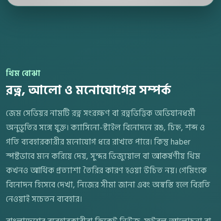
থিম বোঝা
রত্ন, আলো ও মনোযোগের সম্পর্ক
জেম সেভিয়র নামটি রত্ন সংরক্ষণ বা রত্নভিত্তিক অভিযানধর্মী
অনুভূতির সঙ্গে যুক্ত। ক্যাসিনো-স্টাইল বিনোদনে রঙ, চিহ্ন, শব্দ ও
গতি ব্যবহারকারীর মনোযোগ ধরে রাখতে পারে। কিন্তু haber
স্পষ্টভাবে মনে করিয়ে দেয়, সুন্দর ভিজ্যুয়াল বা আকর্ষণীয় থিম
কখনও আর্থিক প্রত্যাশা তৈরির কারণ হওয়া উচিত নয়। গেমিংকে
বিনোদন হিসেবে দেখা, নিজের সীমা জানা এবং অস্বস্তি হলে বিরতি
নেওয়াই সচেতন ব্যবহার।