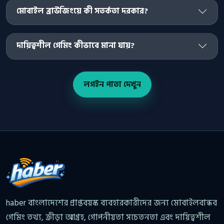
মোবাইল ব্রাউজিংয়ে কী সতর্কতা দরকার?
দায়িত্বশীল গেমিং কীভাবে মানা যায়?
লগইন পাতা দেখুন
haber বাংলাদেশের প্রাপ্তবয়স্ক ব্যবহারকারীদের জন্য মোবাইলবান্ধব
গেমিং তথ্য, ক্রীড়া আগ্রহ, গোপনীয়তা সচেতনতা এবং দায়িত্বশীল